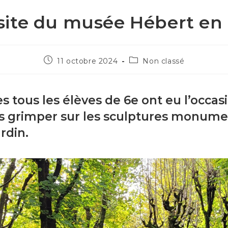
site du musée Hébert en
Publication
Post
11 octobre 2024
Non classé
publiée :
category:
es tous les élèves de 6e ont eu l’occas
ois grimper sur les sculptures monume
rdin.