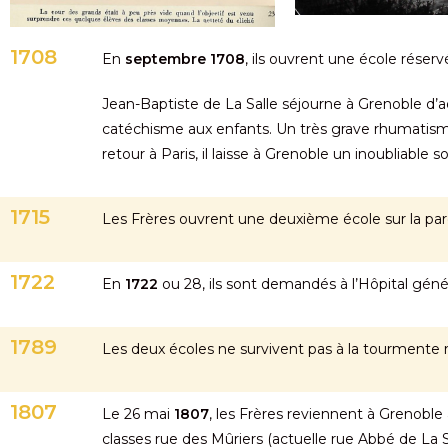
1708
En
septembre 1708
, ils ouvrent une école réser
Jean-Baptiste de La Salle séjourne à Grenoble d’août
catéchisme aux enfants. Un très grave rhumatisme 
retour à Paris, il laisse à Grenoble un inoubliable 
1715
Les Frères ouvrent une deuxième école sur la par
1722
En
1722
ou 28, ils sont demandés à l’Hôpital génér
1789
Les deux écoles ne survivent pas à la tourmente r
1807
Le 26 mai
1807
, les Frères reviennent à Grenoble
classes rue des Mûriers (actuelle rue Abbé de La S