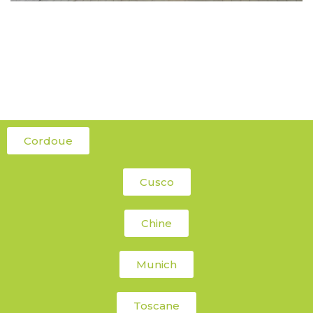
Cordoue
Cusco
Chine
Munich
Toscane