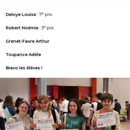
publiée :
category:
er
Deloye Louise
: 1
prix
e
Robert Noémie
: 3
prix
Grenet-Faure Arthur
Toupance Adèle
Bravo les élèves !