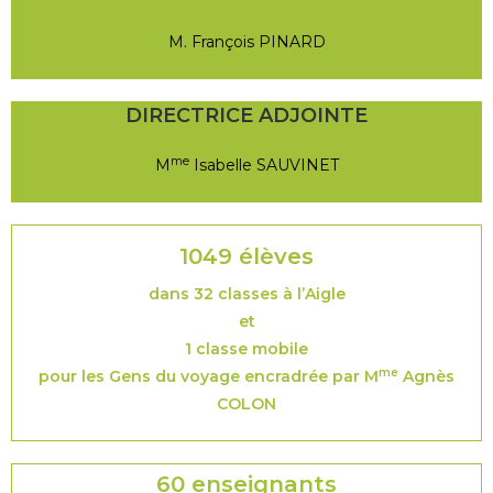
M. François PINARD
DIRECTRICE ADJOINTE
me
M
Isabelle SAUVINET
1049 élèves
dans 32 classes à l’Aigle
et
1 classe mobile
me
pour les Gens du voyage encradrée par
M
Agnès
COLON
60 enseignants