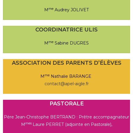
me
M
Audrey JOLIVET
COORDINATRICE ULIS
me
M
Sabine DUGRES
ASSOCIATION DES PARENTS D’ÉLÈVES
me
M
Nathalie BARANGE
contact@apel-aigle.fr
PASTORALE
Père Jean-Christophe BERTRAND : Prêtre accompagnateur
mes
M
Laure PERRET (adjointe en Pastorale),