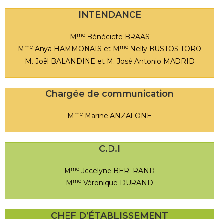
INTENDANCE
me
M
Bénédicte BRAAS
me
me
M
Anya HAMMONAIS et M
Nelly BUSTOS TORO
M. Joël BALANDINE et M. José Antonio MADRID
Chargée de communication
me
M
Marine ANZALONE
C.D.I
me
M
Jocelyne BERTRAND
me
M
Véronique DURAND
CHEF D’ÉTABLISSEMENT