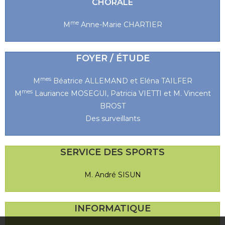
CHORALE
me
M
Anne-Marie CHARTIER
FOYER / ÉTUDE
mes
M
Béatrice ALLEMAND et Eléna TAILFER
mes
M
Lauriance MOSEGUI, Patricia VIETTI et M. Vincent
BROST
Des surveillants
SERVICE DES SPORTS
M. André SISUN
INFORMATIQUE